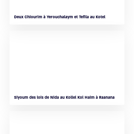
Deux Chiourim à Yerouchalaym et Tefila au Kotel
Siyoum des lois de Nida au Kollel Kol Haim à Raanana