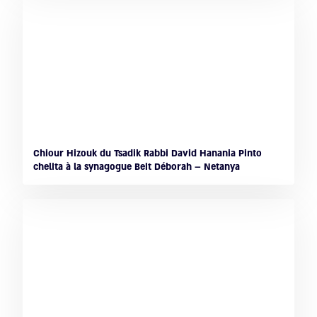
Chiour Hizouk du Tsadik Rabbi David Hanania Pinto
chelita à la synagogue Beit Déborah – Netanya