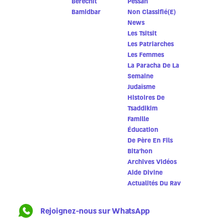
Berechit
Pessah
Bamidbar
Non Classifié(e)
News
Les Tsitsit
Les Patriarches
Les Femmes
La Paracha De La
Semaine
Judaïsme
Histoires De
Tsaddikim
Famille
Éducation
De Père En Fils
Bita'hon
Archives Vidéos
Aide Divine
Actualités Du Rav
Rejoignez-nous sur WhatsApp