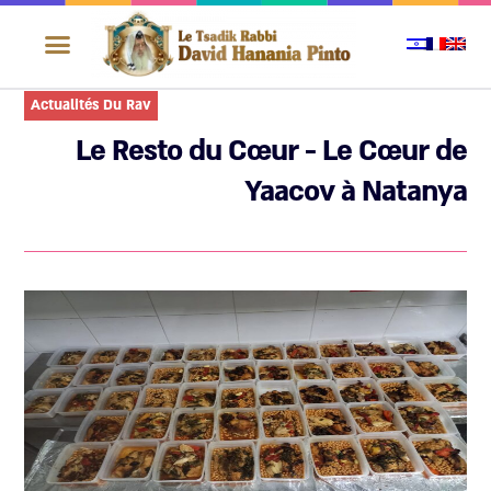
Feuillet Chabbatique
La Famille Pinto
Actualités Du Rav
Le Resto du Cœur - Le Cœur de
Yaacov à Natanya