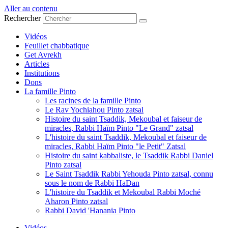
Aller au contenu
Rechercher
Vidéos
Feuillet chabbatique
Get Avrekh
Articles
Institutions
Dons
La famille Pinto
Les racines de la famille Pinto
Le Rav Yochiahou Pinto zatsal
Histoire du saint Tsaddik, Mekoubal et faiseur de
miracles, Rabbi Haïm Pinto "Le Grand" zatsal
L'histoire du saint Tsaddik, Mekoubal et faiseur de
miracles, Rabbi Haïm Pinto "le Petit" Zatsal
Histoire du saint kabbaliste, le Tsaddik Rabbi Daniel
Pinto zatsal
Le Saint Tsaddik Rabbi Yehouda Pinto zatsal, connu
sous le nom de Rabbi HaDan
L'histoire du Tsaddik et Mekoubal Rabbi Moché
Aharon Pinto zatsal
Rabbi David 'Hanania Pinto
Vidéos