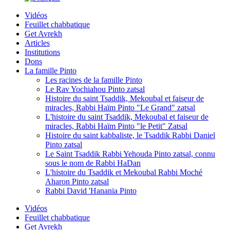
Vidéos
Feuillet chabbatique
Get Avrekh
Articles
Institutions
Dons
La famille Pinto
Les racines de la famille Pinto
Le Rav Yochiahou Pinto zatsal
Histoire du saint Tsaddik, Mekoubal et faiseur de
miracles, Rabbi Haïm Pinto "Le Grand" zatsal
L'histoire du saint Tsaddik, Mekoubal et faiseur de
miracles, Rabbi Haïm Pinto "le Petit" Zatsal
Histoire du saint kabbaliste, le Tsaddik Rabbi Daniel
Pinto zatsal
Le Saint Tsaddik Rabbi Yehouda Pinto zatsal, connu
sous le nom de Rabbi HaDan
L'histoire du Tsaddik et Mekoubal Rabbi Moché
Aharon Pinto zatsal
Rabbi David 'Hanania Pinto
Vidéos
Feuillet chabbatique
Get Avrekh