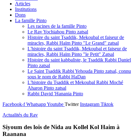
Articles
Institutions
Dons
La famille Pinto
Les racines de la famille Pinto
Le Rav Yochiahou Pinto zatsal
Histoire du saint Tsaddik, Mekoubal et faiseur de
miracles, Rabbi Haïm Pinto "Le Grand" zatsal
L'histoire du saint Tsaddik, Mekoubal et faiseur de
miracles, Rabbi Haïm Pinto "le Petit" Zatsal
Histoire du saint kabbaliste, le Tsaddik Rabbi Daniel
Pinto zatsal
Le Saint Tsaddik Rabbi Yehouda Pinto zatsal, connu
sous le nom de Rabbi HaDan
L'histoire du Tsaddik et Mekoubal Rabbi Moché
Aharon Pinto zatsal
Rabbi David 'Hanania Pinto
Facebook-f
Whatsapp
Youtube
Twitter
Instagram
Tiktok
Actualités du Rav
Siyoum des lois de Nida au Kollel Kol Haim à
Raanana