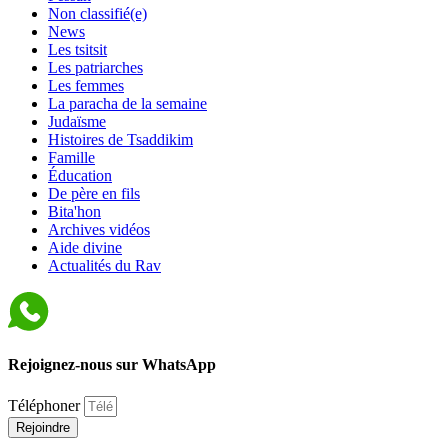
Non classifié(e)
News
Les tsitsit
Les patriarches
Les femmes
La paracha de la semaine
Judaïsme
Histoires de Tsaddikim
Famille
Éducation
De père en fils
Bita'hon
Archives vidéos
Aide divine
Actualités du Rav
Rejoignez-nous sur WhatsApp
Téléphoner
Rejoindre