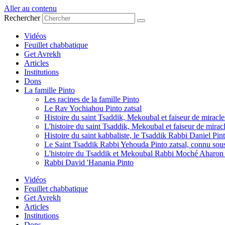
Aller au contenu
Rechercher
Vidéos
Feuillet chabbatique
Get Avrekh
Articles
Institutions
Dons
La famille Pinto
Les racines de la famille Pinto
Le Rav Yochiahou Pinto zatsal
Histoire du saint Tsaddik, Mekoubal et faiseur de mirac
L'histoire du saint Tsaddik, Mekoubal et faiseur de mirac
Histoire du saint kabbaliste, le Tsaddik Rabbi Daniel Pint
Le Saint Tsaddik Rabbi Yehouda Pinto zatsal, connu so
L'histoire du Tsaddik et Mekoubal Rabbi Moché Aharon P
Rabbi David 'Hanania Pinto
Vidéos
Feuillet chabbatique
Get Avrekh
Articles
Institutions
Dons