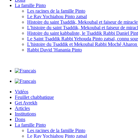
La famille Pinto
Les racines de la famille Pinto
Le Rav Yochiahou Pinto zatsal
Histoire du saint Tsaddik, Mekoubal et faiseur de mirac
L'histoire du saint Tsaddik, Mekoubal et faiseur de mirac
Histoire du saint kabbaliste, le Tsaddik Rabbi Daniel Pint
Le Saint Tsaddik Rabbi Yehouda Pinto zatsal, connu so
L'histoire du Tsaddik et Mekoubal Rabbi Moché Aharon P
Rabbi David 'Hanania Pinto
Vidéos
Feuillet chabbatique
Get Avrekh
Articles
Institutions
Dons
La famille Pinto
Les racines de la famille Pinto
Le Rav Yochiahou Pinto zatsal