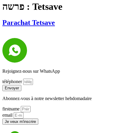
פרשה :
Tetsave
Parachat Tetsave
Rejoignez-nous sur WhatsApp
téléphoner
Envoyer
Abonnez-vous à notre newsletter hebdomadaire
firstname
email
Je veux m'inscrire