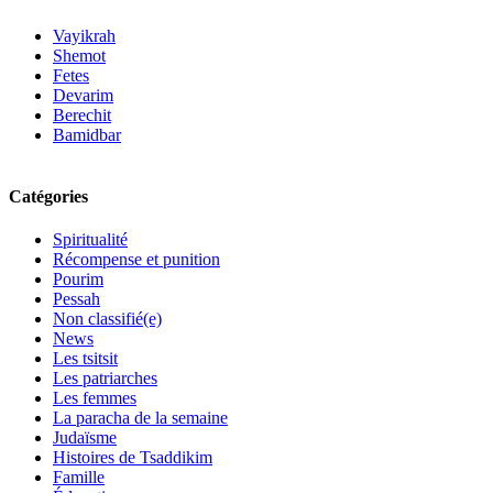
Vayikrah
Shemot
Fetes
Devarim
Berechit
Bamidbar
Catégories
Spiritualité
Récompense et punition
Pourim
Pessah
Non classifié(e)
News
Les tsitsit
Les patriarches
Les femmes
La paracha de la semaine
Judaïsme
Histoires de Tsaddikim
Famille