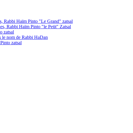
les, Rabbi Haïm Pinto "Le Grand" zatsal
les, Rabbi Haïm Pinto "le Petit" Zatsal
o zatsal
us le nom de Rabbi HaDan
into zatsal