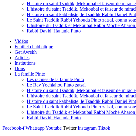
Histoire du saint Tsaddik, Mekoubal et faiseur de mirac
L'histoire du saint Tsaddik, Mekoubal et faiseur de mirac
Histoire du saint kabbaliste, le Tsaddik Rabbi Daniel Pint
Le Saint Tsaddik Rabbi Yehouda Pinto zatsal, connu so
L'histoire du Tsaddik et Mekoubal Rabbi Moché Aharon P
Rabbi David 'Hanania Pinto
Vidéos
Feuillet chabbatique
Get Avrekh
Articles
Institutions
Dons
La famille Pinto
Les racines de la famille Pinto
Le Rav Yochiahou Pinto zatsal
Histoire du saint Tsaddik, Mekoubal et faiseur de mirac
L'histoire du saint Tsaddik, Mekoubal et faiseur de mirac
Histoire du saint kabbaliste, le Tsaddik Rabbi Daniel Pint
Le Saint Tsaddik Rabbi Yehouda Pinto zatsal, connu so
L'histoire du Tsaddik et Mekoubal Rabbi Moché Aharon P
Rabbi David 'Hanania Pinto
Facebook-f
Whatsapp
Youtube
Twitter
Instagram
Tiktok