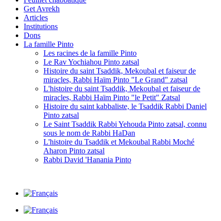
Get Avrekh
Articles
Institutions
Dons
La famille Pinto
Les racines de la famille Pinto
Le Rav Yochiahou Pinto zatsal
Histoire du saint Tsaddik, Mekoubal et faiseur de
miracles, Rabbi Haïm Pinto "Le Grand" zatsal
L'histoire du saint Tsaddik, Mekoubal et faiseur de
miracles, Rabbi Haïm Pinto "le Petit" Zatsal
Histoire du saint kabbaliste, le Tsaddik Rabbi Daniel
Pinto zatsal
Le Saint Tsaddik Rabbi Yehouda Pinto zatsal, connu
sous le nom de Rabbi HaDan
L'histoire du Tsaddik et Mekoubal Rabbi Moché
Aharon Pinto zatsal
Rabbi David 'Hanania Pinto