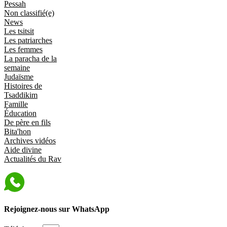
Pessah
Non classifié(e)
News
Les tsitsit
Les patriarches
Les femmes
La paracha de la
semaine
Judaïsme
Histoires de
Tsaddikim
Famille
Éducation
De père en fils
Bita'hon
Archives vidéos
Aide divine
Actualités du Rav
Rejoignez-nous sur WhatsApp