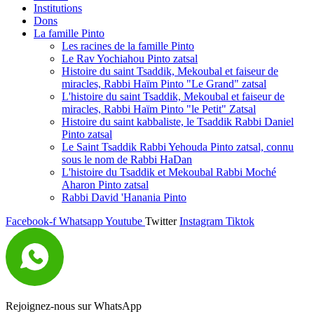
Institutions
Dons
La famille Pinto
Les racines de la famille Pinto
Le Rav Yochiahou Pinto zatsal
Histoire du saint Tsaddik, Mekoubal et faiseur de
miracles, Rabbi Haïm Pinto "Le Grand" zatsal
L'histoire du saint Tsaddik, Mekoubal et faiseur de
miracles, Rabbi Haïm Pinto "le Petit" Zatsal
Histoire du saint kabbaliste, le Tsaddik Rabbi Daniel
Pinto zatsal
Le Saint Tsaddik Rabbi Yehouda Pinto zatsal, connu
sous le nom de Rabbi HaDan
L'histoire du Tsaddik et Mekoubal Rabbi Moché
Aharon Pinto zatsal
Rabbi David 'Hanania Pinto
Facebook-f
Whatsapp
Youtube
Twitter
Instagram
Tiktok
Rejoignez-nous sur WhatsApp