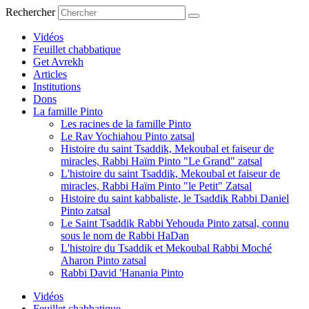
Aller
Rechercher
au
contenu
Vidéos
Feuillet chabbatique
Get Avrekh
Articles
Institutions
Dons
La famille Pinto
Les racines de la famille Pinto
Le Rav Yochiahou Pinto zatsal
Histoire du saint Tsaddik, Mekoubal et faiseur de
miracles, Rabbi Haïm Pinto "Le Grand" zatsal
L'histoire du saint Tsaddik, Mekoubal et faiseur de
miracles, Rabbi Haïm Pinto "le Petit" Zatsal
Histoire du saint kabbaliste, le Tsaddik Rabbi Daniel
Pinto zatsal
Le Saint Tsaddik Rabbi Yehouda Pinto zatsal, connu
sous le nom de Rabbi HaDan
L'histoire du Tsaddik et Mekoubal Rabbi Moché
Aharon Pinto zatsal
Rabbi David 'Hanania Pinto
Vidéos
Feuillet chabbatique