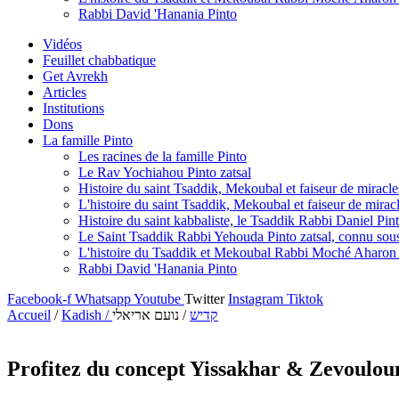
Rabbi David 'Hanania Pinto
Vidéos
Feuillet chabbatique
Get Avrekh
Articles
Institutions
Dons
La famille Pinto
Les racines de la famille Pinto
Le Rav Yochiahou Pinto zatsal
Histoire du saint Tsaddik, Mekoubal et faiseur de mirac
L'histoire du saint Tsaddik, Mekoubal et faiseur de mirac
Histoire du saint kabbaliste, le Tsaddik Rabbi Daniel Pint
Le Saint Tsaddik Rabbi Yehouda Pinto zatsal, connu so
L'histoire du Tsaddik et Mekoubal Rabbi Moché Aharon P
Rabbi David 'Hanania Pinto
Facebook-f
Whatsapp
Youtube
Twitter
Instagram
Tiktok
Accueil
/
/ נועם אריאלי
Kadish / קדיש
Profitez du concept Yissakhar & Zevoulou