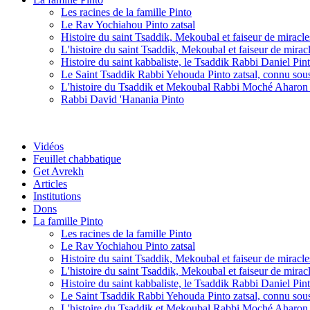
Les racines de la famille Pinto
Le Rav Yochiahou Pinto zatsal
Histoire du saint Tsaddik, Mekoubal et faiseur de mirac
L'histoire du saint Tsaddik, Mekoubal et faiseur de mirac
Histoire du saint kabbaliste, le Tsaddik Rabbi Daniel Pint
Le Saint Tsaddik Rabbi Yehouda Pinto zatsal, connu so
L'histoire du Tsaddik et Mekoubal Rabbi Moché Aharon P
Rabbi David 'Hanania Pinto
Vidéos
Feuillet chabbatique
Get Avrekh
Articles
Institutions
Dons
La famille Pinto
Les racines de la famille Pinto
Le Rav Yochiahou Pinto zatsal
Histoire du saint Tsaddik, Mekoubal et faiseur de mirac
L'histoire du saint Tsaddik, Mekoubal et faiseur de mirac
Histoire du saint kabbaliste, le Tsaddik Rabbi Daniel Pint
Le Saint Tsaddik Rabbi Yehouda Pinto zatsal, connu so
L'histoire du Tsaddik et Mekoubal Rabbi Moché Aharon P