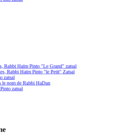
les, Rabbi Haïm Pinto "Le Grand" zatsal
les, Rabbi Haïm Pinto "le Petit" Zatsal
o zatsal
us le nom de Rabbi HaDan
into zatsal
ne