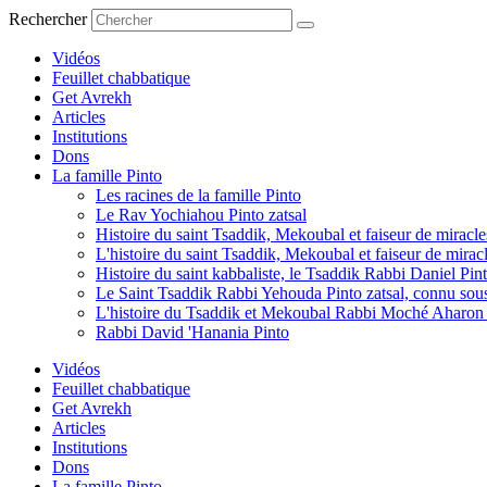
Aller
Rechercher
au
contenu
Vidéos
Feuillet chabbatique
Get Avrekh
Articles
Institutions
Dons
La famille Pinto
Les racines de la famille Pinto
Le Rav Yochiahou Pinto zatsal
Histoire du saint Tsaddik, Mekoubal et faiseur de mirac
L'histoire du saint Tsaddik, Mekoubal et faiseur de mirac
Histoire du saint kabbaliste, le Tsaddik Rabbi Daniel Pint
Le Saint Tsaddik Rabbi Yehouda Pinto zatsal, connu so
L'histoire du Tsaddik et Mekoubal Rabbi Moché Aharon P
Rabbi David 'Hanania Pinto
Vidéos
Feuillet chabbatique
Get Avrekh
Articles
Institutions
Dons
La famille Pinto