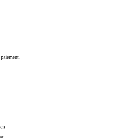
ère dans le champ “ הערות” lors du paiement.
men
nt.