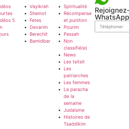
idéos
Vayikrah
Spiritualité
Rejoignez
ourtes
Shemot
Récompense
WhatsAp
idéos 5
Fetes
et punition
n
Devarim
Pourim
ours
Berechit
Pessah
Bamidbar
Non
classifié(e)
News
Les tsitsit
Les
patriarches
Les femmes
La paracha
de la
semaine
Judaïsme
Histoires de
Tsaddikim