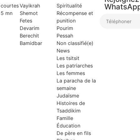
WhatsAp
 courtes
Vayikrah
Spiritualité
 5 mn
Shemot
Récompense et
Fetes
punition
Devarim
Pourim
Berechit
Pessah
Bamidbar
Non classifié(e)
News
Les tsitsit
Les patriarches
Les femmes
La paracha de la
semaine
Judaïsme
Histoires de
Tsaddikim
Famille
Éducation
De père en fils