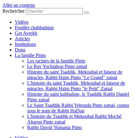
Aller au contenu
Rechercher
Vidéos
Feuillet chabbatique
Get Avrekh
Articles
Institutions
Dons
La famille Pinto
Les racines de la famille Pinto
Le Rav Yochiahou Pinto zatsal
Histoire du saint Tsaddik, Mekoubal et faiseur de
miracles, Rabbi Haïm Pinto "Le Grand" zatsal
L'histoire du saint Tsaddik, Mekoubal et faiseur de
miracles, Rabbi Haïm Pinto "le Petit" Zatsal
Histoire du saint kabbaliste, le Tsaddik Rabbi Daniel
Pinto zatsal
Le Saint Tsaddik Rabbi Yehouda Pinto zatsal, connu
sous le nom de Rabbi HaDan
L'histoire du Tsaddik et Mekoubal Rabbi Moché
Aharon Pinto zatsal
Rabbi David 'Hanania Pinto
Vidéos