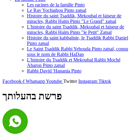
Les racines de la famille Pinto
Le Rav Yochiahou Pinto zatsal
Histoire du saint Tsaddik, Mekoubal et faiseur de
miracles, Rabbi Haïm Pinto "Le Grand" zatsal
L'histoire du saint Tsaddik, Mekoubal et faiseur de
miracles, Rabbi Haïm Pinto "le Petit" Zatsal
Histoire du saint kabbaliste, le Tsaddik Rabbi Daniel
Pinto zatsal
Le Saint Tsaddik Rabbi Yehouda Pinto zatsal, connu
sous le nom de Rabbi HaDan
L'histoire du Tsaddik et Mekoubal Rabbi Moché
Aharon Pinto zatsal
Rabbi David 'Hanania Pinto
Facebook-f
Whatsapp
Youtube
Twitter
Instagram
Tiktok
פרשת בהעלותך