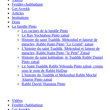
Feuillet chabbatique
Get Avrekh
Articles
Institutions
Dons
La famille Pinto
Les racines de la famille Pinto
Le Rav Yochiahou Pinto zatsal
Histoire du saint Tsaddik, Mekoubal et faiseur de
miracles, Rabbi Haïm Pinto "Le Grand" zatsal
L'histoire du saint Tsaddik, Mekoubal et faiseur de
miracles, Rabbi Haïm Pinto "le Petit" Zatsal
Histoire du saint kabbaliste, le Tsaddik Rabbi Daniel
Pinto zatsal
Le Saint Tsaddik Rabbi Yehouda Pinto zatsal, connu
sous le nom de Rabbi HaDan
L'histoire du Tsaddik et Mekoubal Rabbi Moché
Aharon Pinto zatsal
Rabbi David 'Hanania Pinto
Vidéos
Feuillet chabbatique
Get Avrekh