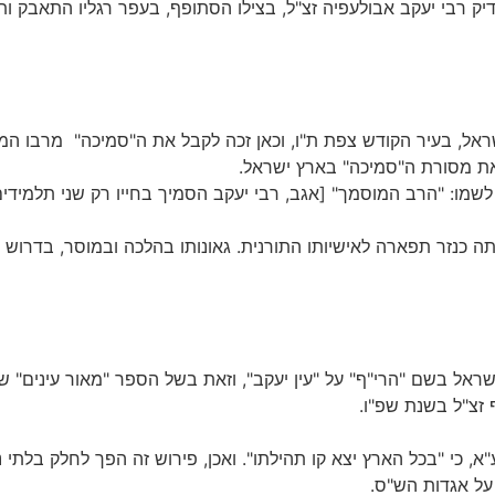
דיק רבי יעקב אבולעפיה זצ"ל, בצילו הסתופף, בעפר רגליו התאבק 
אל, בעיר הקודש צפת ת"ו, וכאן זכה לקבל את ה"סמיכה" מרבו המו
 את מסורת ה"סמיכה" בארץ ישראל.
לשמו: "הרב המוסמך" [אגב, רבי יעקב הסמיך בחייו רק שני תלמידים;
 כנזר תפארה לאישיותו התורנית. גאונותו בהלכה ובמוסר, בדרוש
 ישראל בשם "הרי"ף" על "עין יעקב", וזאת בשל הספר "מאור עינים"
 זצ"ל בשנת שפ"ו.
ע"א, כי "בכל הארץ יצא קו תהילתו". ואכן, פירוש זה הפך לחלק בלתי
 על אגדות הש"ס.