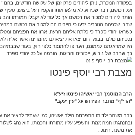
בפקודה הנזכרת, ניתן ליהודים פרק זמן של שלושה חודשים, בהם "ה
ועל רכושם, דבר שכידוע לא מילאו אותו והקפידו על ביצועו, סעיף 
הותר ליהודים למכור את רכושם אך כל עוד לא יקבלו תמורתו זהב 
שהרי שכניהם הנוכרים ידעו כי חייבים הם למכור את רכושם במהירו
כשראו יהודי ספרד כי כלתה אליהם הרעה, ארזו את חפציהם ומטלט
נכסיהם כולם ובבוא היום יצאו את יציאתם מהמדינה אשר אליה לא 
היו שמדאגתם לממונם, העדיפו להתנצר כלפי חוץ, בעוד שבבתיהם
כך שחרב של גירוש, ייסורים והריגות, הורמה על כל יהודי ספרד.
מצבת רבי יוסף פינטו
הרב המוסמך רבי יאשיהו פינטו זיע"א
"הרי"ף" מחבר הפירוש על "עין יעקב"
כבר משחר ילדותו התפרסם הילד יאשיהו, כמי שעתיד להאיר את עיני 
ובהנהגתו המרוממת, והשפיע עליו מתורתו וחכמתו. הוא נהג לשלוח 
את משנת חינוכו.