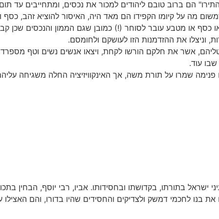
תירו" הם ברוב טובם ליהודים למכור את נכסים, ומתחייבים עד תום
שמשום מה על קיומו הקפידו הם מאד היה, האיסור להוציא זהב, כסף ו
או כסף או מטבע עובר לסוחר (!) כמובן שגם הממון והנכסים שכן ק
ת, וניצלו את ההזדמנות הזו לעושקם ולחומסם.
ליהם, אשר את חלקם הורשו לקחת, ויצאו אנשים נשים וטף מספרד, 
שבו עוד.
 פנימה שמרו על תורת משה, אך האינקוויזיציה החלה משגיחה עליה
ישראל בתורתו, בקדושתו ובחסידותו. אביו, רבי יוסף, הבחין בתכונ
את בנו לחכמי דמשק ולצדיקים והחסידים שהיו בדורו, והם האצילו 