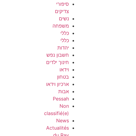
סיפורי
צדיקים
נשים
משפחה
כללי
כללי
יהדות
חשבון נפש
חינוך ילדים
וידאו
בטחון
ארכיון וידאו
אבות
Pessah
Non
classifié(e)
News
Actualités
du Rav