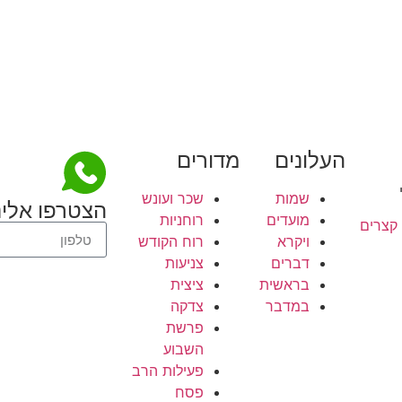
העלונים
מדורים
שמות
שכר ועונש
הצטרפו אלינ
מועדים
רוחניות
 קצרים
ויקרא
רוח הקודש
דברים
צניעות
בראשית
ציצית
במדבר
צדקה
פרשת
השבוע
פעילות הרב
פסח