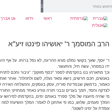
ראשי
וידאו
גט אברך
הרב המוסמך ר' יאושיהו פינטו זיע"א
ר' יוסף, שאך בקושי נמלט מגיא ההריגה, לא נפל ברוחו. על אף ה
ידו במסחר, עשה חיל, והתעשר.
וכך מתארהו בנו בהקדמתו לספר "כסף מזוקק": "גיבור וחכם לתהילה
באנשים, חכם חרשים, נישא ומאד נעלה, לשם ולתהלה". ואחר זאת החל
כאמור, בדמשק שבמדינת סוריה, עסק בעסקים, וההצלחה האירה לו פ
לצדקה וחסד, תמך בעניים ובבני תורה ונודע כאחד ממחזיקי התורה 
מי שהיה מיועציו של מלך ספרד באותם ימים, בהקדמתו לפירושו על 
המלך פעמים, שלוש, במו פי אתחנן לו לאמר: המלך הושיעה! למה ת
עומדת על ימינו לשטנו".