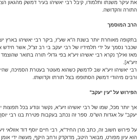
את עיקר משנתו ותלמודו, קיבל רבי יאשיהו בעיר דמשק מהגאון הצ
התורה והקדושה.
הרב המוסמך
בתקופה מאוחרת יותר בשנת ה"א שע"ז, ביקר רבי יאשיהו בארץ ישר
שכבר נסמך על ידי תלמידיו של רבי יעקב בי רב זצ"ל, אשר חידש
מאז ואילך נקרא רבי יאשיהו זיע"א בפי גדולי תורה בתואר שהוצמד 
זיע"א].
רבי יאשיהו זיע"א שב לדמשק כשהוא מעוטר בעטרת הסמיכה, שהיתה
ורבים מיהודי דמשק הסתופפו בצל תורתו וקדושתו.
הפירוש על "עין יעקב"
אך יותר מכל, שמו של רבי יאשיהו זיע"א, נקשר ונודע בכל תפוצות
יעקב" על אגדות הש"ס. ספר זה נכתב בעקבות פטירת בנו רבי יוסף
על פירוש חשוב זה, כתב מרן החיד"א, רבי חיים יוסף דוד אזולאי זי
הוא עיון מפורט, מבואר היטב, מדוקדק ורחב היקף, מעשה ידי אומן