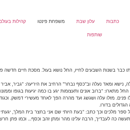
כתבות
עלון שבת
משפחת פינטו
קהילות בעולם
שותפות
יותו כבר בשנות השבעים לחייו, החל נושא בעול. מסכת חיים חדשה 
, נישא ומאד נעלה וב"כסף נבחר" הרחיב את היריעה: "גביר, אביר 
 מתארו: "ברוב אונים ותעצומות יגע בו כמה יגיעות בגופו וממונו, כ
נים. מזלו עלה ושגשג ועד מהרה הפך לאחד מעשירי דמשק. וכגודל 
הגדולים בדורו.
ספר מלכים וכך כתב: "בעת היותי שם אני בחצר בית המלך, יגעתי בק
עשה כה לעבדיך, הרבה עלינו מהר ומתן זהב וכסף... וכמו פתן חרש 