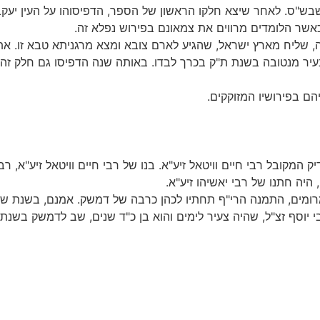
שבש"ס. לאחר שיצא חלקו הראשון של הספר, הדפיסוהו על העין יעקב
כאשר הלומדים מרווים את צמאונם בפירוש נפלא זה.
, שליח מארץ ישראל, שהגיע לארם צובא ומצא מרגניתא טבא זו. את
בעיר מנטובה בשנת ת"ק בכרך לבדו. באותה שנה הדפיסו גם חלק זה 
הם בפירושיו המזוקקים.
ק המקובל רבי חיים וויטאל זיע"א. בנו של רבי חיים וויטאל זיע"א, ר
היה חתנו של רבי יאשיהו זיע"א.
 מרומים, התמנה הרי"ף תחתיו לכהן כרבה של דמשק. אמנם, בשנת 
יוסף זצ"ל, שהיה צעיר לימים והוא בן כ"ד שנים, שב לדמשק בשנת ש