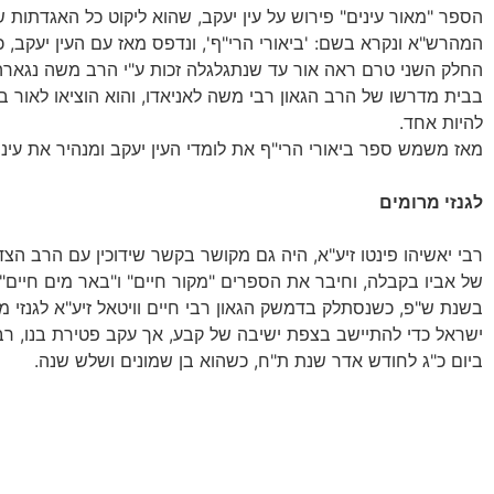
הספר "מאור עינים" פירוש על עין יעקב, שהוא ליקוט כל האגדתות 
המהרש"א ונקרא בשם: 'ביאורי הרי"ף', ונדפס מאז עם העין יעקב, 
החלק השני טרם ראה אור עד שנתגלגלה זכות ע"י הרב משה נגארה
בבית מדרשו של הרב הגאון רבי משה לאניאדו, והוא הוציאו לאור 
להיות אחד.
מאז משמש ספר ביאורי הרי"ף את לומדי העין יעקב ומנהיר את עיני
לגנזי מרומים
רבי יאשיהו פינטו זיע"א, היה גם מקושר בקשר שידוכין עם הרב הצדי
של אביו בקבלה, וחיבר את הספרים "מקור חיים" ו"באר מים חיים", 
בשנת ש"פ, כשנסתלק בדמשק הגאון רבי חיים וויטאל זיע"א לגנזי
ישראל כדי להתיישב בצפת ישיבה של קבע, אך עקב פטירת בנו, רבי 
ביום כ"ג לחודש אדר שנת ת"ח, כשהוא בן שמונים ושלש שנה.