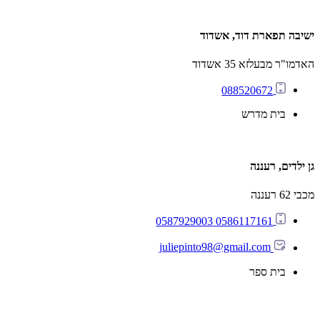
ישיבה תפארת דוד, אשדוד
האדמו"ר מבעלזא 35 אשדוד
088520672
בית מדרש
גן ילדים, רעננה
מכבי 62 רעננה
0586117161 0587929003
juliepinto98@gmail.com
בית ספר