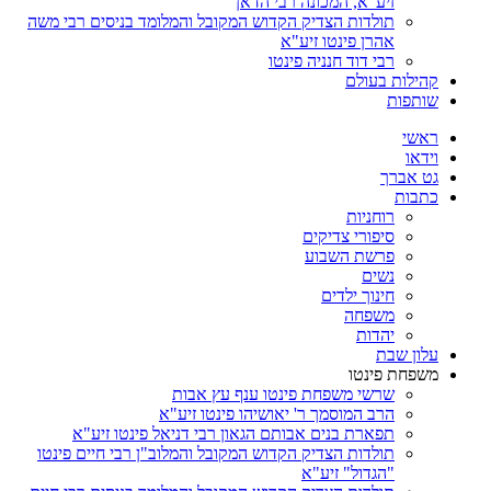
זיע"א, המכונה רבי הדאן
תולדות הצדיק הקדוש המקובל והמלומד בניסים רבי משה
אהרן פינטו זיע"א
רבי דוד חנניה פינטו
קהילות בעולם
שותפות
ראשי
וידאו
גט אברך
כתבות
רוחניות
סיפורי צדיקים
פרשת השבוע
נשים
חינוך ילדים
משפחה
יהדות
עלון שבת
משפחת פינטו
שרשי משפחת פינטו ענף עץ אבות
הרב המוסמך ר' יאושיהו פינטו זיע"א
תפארת בנים אבותם הגאון רבי דניאל פינטו זיע"א
תולדות הצדיק הקדוש המקובל והמלוב"ן רבי חיים פינטו
"הגדול" זיע"א