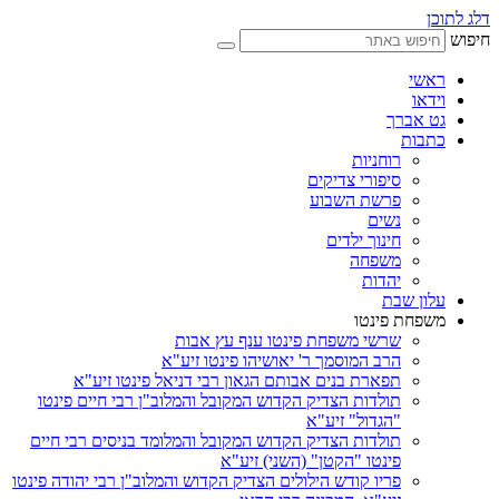
דלג לתוכן
חיפוש
ראשי
וידאו
גט אברך
כתבות
רוחניות
סיפורי צדיקים
פרשת השבוע
נשים
חינוך ילדים
משפחה
יהדות
עלון שבת
משפחת פינטו
שרשי משפחת פינטו ענף עץ אבות
הרב המוסמך ר' יאושיהו פינטו זיע"א
תפארת בנים אבותם הגאון רבי דניאל פינטו זיע"א
תולדות הצדיק הקדוש המקובל והמלוב"ן רבי חיים פינטו
"הגדול" זיע"א
תולדות הצדיק הקדוש המקובל והמלומד בניסים רבי חיים
פינטו "הקטן" (השני) זיע"א
פריו קודש הילולים הצדיק הקדוש והמלוב"ן רבי יהודה פינטו