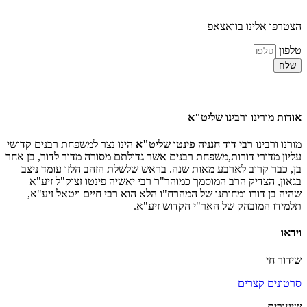
הצטרפו אלינו בוואצאפ
טלפון
שלח
אודות מורינו ורבינו שליט"א
מורנו ורבינו
רבי דוד חנניה פינטו שליט"א
הינו נצר למשפחת רבנים קדושי
עליון מדורי דורות,משפחת רבנים אשר גדולתם מסורה מדור לדור, בן אחר
בן, כבר קרוב לארבע מאות שנה. בראש שלשלת הזהב הלזו עומד ניצב
בגאון, הצדיק הרב המוסמך כמוהר"ר רבי יאשיה פינטו זצוק"ל זיע"א
שהיה בן דורו ומחותנו של המהרח"ו הלא הוא רבי חיים ויטאל זיע"א,
תלמידו המובהק של האר"י הקדוש זיע"א.
וידאו
שידור חי
סרטונים קצרים
שיעורים