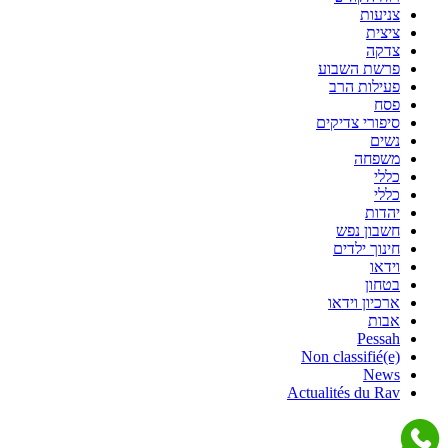
צניעות
ציצית
צדקה
פרשת השבוע
פעילות הרב
פסח
סיפורי צדיקים
נשים
משפחה
כללי
כללי
יהדות
חשבון נפש
חינוך ילדים
וידאו
בטחון
ארכיון וידאו
אבות
Pessah
Non classifié(e)
News
Actualités du Rav