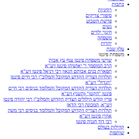
כתבות
רוחניות
סיפורי צדיקים
פרשת השבוע
נשים
חינוך ילדים
משפחה
יהדות
עלון שבת
משפחת פינטו
שרשי משפחת פינטו ענף עץ אבות
הרב המוסמך ר' יאושיהו פינטו זיע"א
תפארת בנים אבותם הגאון רבי דניאל פינטו זיע"א
תולדות הצדיק הקדוש המקובל והמלוב"ן רבי חיים פינטו
"הגדול" זיע"א
תולדות הצדיק הקדוש המקובל והמלומד בניסים רבי חיים
פינטו "הקטן" (השני) זיע"א
פריו קודש הילולים הצדיק הקדוש והמלוב"ן רבי יהודה פינטו
זיע"א, המכונה רבי הדאן
תולדות הצדיק הקדוש המקובל והמלומד בניסים רבי משה
אהרן פינטו זיע"א
רבי דוד חנניה פינטו
קהילות בעולם
שותפות