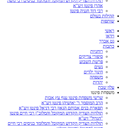
תולדות הצדיק הקדוש המקובל והמלומד בניסים רבי משה
אהרן פינטו זיע"א
רבי דוד חנניה פינטו
קהילות בעולם
שותפות
ראשי
וידאו
גט אברך
כתבות
רוחניות
סיפורי צדיקים
פרשת השבוע
נשים
חינוך ילדים
משפחה
יהדות
עלון שבת
משפחת פינטו
שרשי משפחת פינטו ענף עץ אבות
הרב המוסמך ר' יאושיהו פינטו זיע"א
תפארת בנים אבותם הגאון רבי דניאל פינטו זיע"א
תולדות הצדיק הקדוש המקובל והמלוב"ן רבי חיים פינטו
"הגדול" זיע"א
תולדות הצדיק הקדוש המקובל והמלומד בניסים רבי חיים