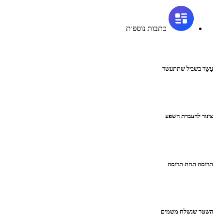
כתבות נוספות
עַשֵֹּר בשביל שתתעשר
צינור להעברת השפע
תרומה תחת תרומה
השטר שנשלח משמים