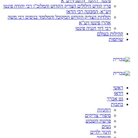
פינטו "הקטן" (השני) זיע"א
פריו קודש הילולים הצדיק הקדוש והמלוב"ן רבי יהודה פינטו
זיע"א, המכונה רבי הדאן
תולדות הצדיק הקדוש המקובל והמלומד בניסים רבי משה
אהרן פינטו זיע"א
רבי דוד חנניה פינטו
קהילות בעולם
שותפות
ראשי
וידאו
גט אברך
כתבות
רוחניות
סיפורי צדיקים
פרשת השבוע
נשים
חינוך ילדים
משפחה