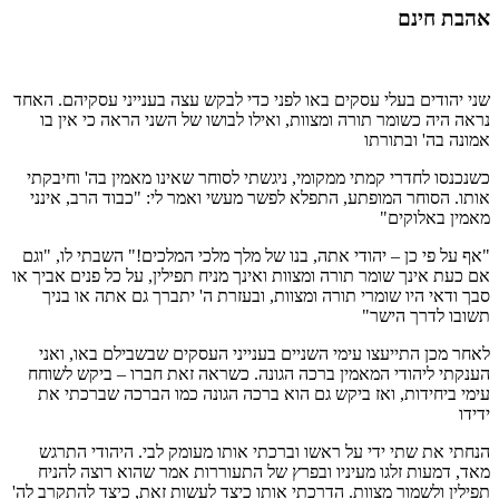
אהבת חינם
שני יהודים בעלי עסקים באו לפני כדי לבקש עצה בענייני עסקיהם. האחד
נראה היה כשומר תורה ומצוות, ואילו לבושו של השני הראה כי אין בו
אמונה בה' ובתורתו
כשנכנסו לחדרי קמתי ממקומי, ניגשתי לסוחר שאינו מאמין בה' וחיבקתי
אותו. הסוחר המופתע, התפלא לפשר מעשי ואמר לי: "כבוד הרב, אינני
מאמין באלוקים"
"אף על פי כן – יהודי אתה, בנו של מלך מלכי המלכים!" השבתי לו, "וגם
אם כעת אינך שומר תורה ומצוות ואינך מניח תפילין, על כל פנים אביך או
סבך ודאי היו שומרי תורה ומצוות, ובעזרת ה' יתברך גם אתה או בניך
תשובו לדרך הישר"
לאחר מכן התייעצו עימי השניים בענייני העסקים שבשבילם באו, ואני
הענקתי ליהודי המאמין ברכה הגונה. כשראה זאת חברו – ביקש לשוחח
עימי ביחידות, ואז ביקש גם הוא ברכה הגונה כמו הברכה שברכתי את
ידידו
הנחתי את שתי ידי על ראשו וברכתי אותו מעומק לבי. היהודי התרגש
מאד, דמעות זלגו מעיניו ובפרץ של התעוררות אמר שהוא רוצה להניח
תפילין ולשמור מצוות. הדרכתי אותו כיצד לעשות זאת, כיצד להתקרב לה'