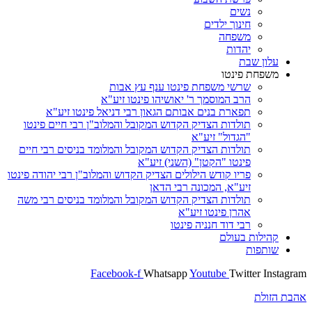
נשים
חינוך ילדים
משפחה
יהדות
עלון שבת
משפחת פינטו
שרשי משפחת פינטו ענף עץ אבות
הרב המוסמך ר' יאושיהו פינטו זיע"א
תפארת בנים אבותם הגאון רבי דניאל פינטו זיע"א
תולדות הצדיק הקדוש המקובל והמלוב"ן רבי חיים פינטו
"הגדול" זיע"א
תולדות הצדיק הקדוש המקובל והמלומד בניסים רבי חיים
פינטו "הקטן" (השני) זיע"א
פריו קודש הילולים הצדיק הקדוש והמלוב"ן רבי יהודה פינטו
זיע"א, המכונה רבי הדאן
תולדות הצדיק הקדוש המקובל והמלומד בניסים רבי משה
אהרן פינטו זיע"א
רבי דוד חנניה פינטו
קהילות בעולם
שותפות
Facebook-f
Whatsapp
Youtube
Twitter
Instagram
אהבת הזולת