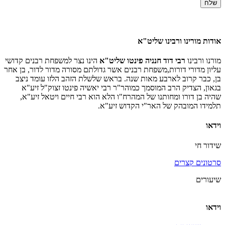
שלח
אודות מורינו ורבינו שליט"א
מורנו ורבינו
רבי דוד חנניה פינטו שליט"א
הינו נצר למשפחת רבנים קדושי
עליון מדורי דורות,משפחת רבנים אשר גדולתם מסורה מדור לדור, בן אחר
בן, כבר קרוב לארבע מאות שנה. בראש שלשלת הזהב הלזו עומד ניצב
בגאון, הצדיק הרב המוסמך כמוהר"ר רבי יאשיה פינטו זצוק"ל זיע"א
שהיה בן דורו ומחותנו של המהרח"ו הלא הוא רבי חיים ויטאל זיע"א,
תלמידו המובהק של האר"י הקדוש זיע"א.
וידאו
שידור חי
סרטונים קצרים
שיעורים
וידאו