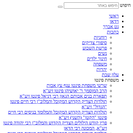
דלג
חיפוש
לתוכן
ראשי
וידאו
גט אברך
כתבות
רוחניות
סיפורי צדיקים
פרשת השבוע
נשים
חינוך ילדים
משפחה
יהדות
עלון שבת
משפחת פינטו
שרשי משפחת פינטו ענף עץ אבות
הרב המוסמך ר' יאושיהו פינטו זיע"א
תפארת בנים אבותם הגאון רבי דניאל פינטו זיע"א
תולדות הצדיק הקדוש המקובל והמלוב"ן רבי חיים פינטו
"הגדול" זיע"א
תולדות הצדיק הקדוש המקובל והמלומד בניסים רבי חיים
פינטו "הקטן" (השני) זיע"א
פריו קודש הילולים הצדיק הקדוש והמלוב"ן רבי יהודה פינטו
זיע"א, המכונה רבי הדאן