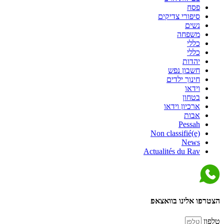
פסח
סיפורי צדיקים
נשים
משפחה
כללי
כללי
יהדות
חשבון נפש
חינוך ילדים
וידאו
בטחון
ארכיון וידאו
אבות
Pessah
Non classifié(e)
News
Actualités du Rav
הצטרפו אלינו בוואצאפ
טלפון