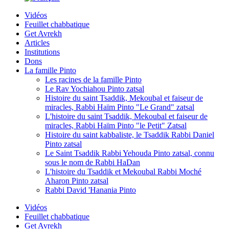
Vidéos
Feuillet chabbatique
Get Avrekh
Articles
Institutions
Dons
La famille Pinto
Les racines de la famille Pinto
Le Rav Yochiahou Pinto zatsal
Histoire du saint Tsaddik, Mekoubal et faiseur de
miracles, Rabbi Haïm Pinto "Le Grand" zatsal
L'histoire du saint Tsaddik, Mekoubal et faiseur de
miracles, Rabbi Haïm Pinto "le Petit" Zatsal
Histoire du saint kabbaliste, le Tsaddik Rabbi Daniel
Pinto zatsal
Le Saint Tsaddik Rabbi Yehouda Pinto zatsal, connu
sous le nom de Rabbi HaDan
L'histoire du Tsaddik et Mekoubal Rabbi Moché
Aharon Pinto zatsal
Rabbi David 'Hanania Pinto
Vidéos
Feuillet chabbatique
Get Avrekh