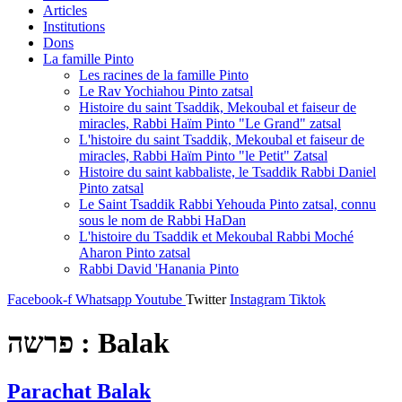
Articles
Institutions
Dons
La famille Pinto
Les racines de la famille Pinto
Le Rav Yochiahou Pinto zatsal
Histoire du saint Tsaddik, Mekoubal et faiseur de
miracles, Rabbi Haïm Pinto "Le Grand" zatsal
L'histoire du saint Tsaddik, Mekoubal et faiseur de
miracles, Rabbi Haïm Pinto "le Petit" Zatsal
Histoire du saint kabbaliste, le Tsaddik Rabbi Daniel
Pinto zatsal
Le Saint Tsaddik Rabbi Yehouda Pinto zatsal, connu
sous le nom de Rabbi HaDan
L'histoire du Tsaddik et Mekoubal Rabbi Moché
Aharon Pinto zatsal
Rabbi David 'Hanania Pinto
Facebook-f
Whatsapp
Youtube
Twitter
Instagram
Tiktok
פרשה :
Balak
Parachat Balak