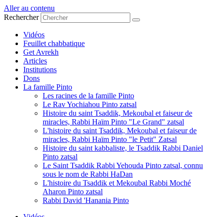
Aller au contenu
Rechercher
Vidéos
Feuillet chabbatique
Get Avrekh
Articles
Institutions
Dons
La famille Pinto
Les racines de la famille Pinto
Le Rav Yochiahou Pinto zatsal
Histoire du saint Tsaddik, Mekoubal et faiseur de
miracles, Rabbi Haïm Pinto "Le Grand" zatsal
L'histoire du saint Tsaddik, Mekoubal et faiseur de
miracles, Rabbi Haïm Pinto "le Petit" Zatsal
Histoire du saint kabbaliste, le Tsaddik Rabbi Daniel
Pinto zatsal
Le Saint Tsaddik Rabbi Yehouda Pinto zatsal, connu
sous le nom de Rabbi HaDan
L'histoire du Tsaddik et Mekoubal Rabbi Moché
Aharon Pinto zatsal
Rabbi David 'Hanania Pinto
Vidéos