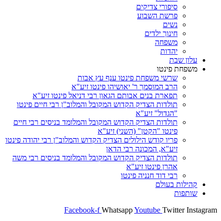
סיפורי צדיקים
פרשת השבוע
נשים
חינוך ילדים
משפחה
יהדות
עלון שבת
משפחת פינטו
שרשי משפחת פינטו ענף עץ אבות
הרב המוסמך ר' יאושיהו פינטו זיע"א
תפארת בנים אבותם הגאון רבי דניאל פינטו זיע"א
תולדות הצדיק הקדוש המקובל והמלוב"ן רבי חיים פינטו
"הגדול" זיע"א
תולדות הצדיק הקדוש המקובל והמלומד בניסים רבי חיים
פינטו "הקטן" (השני) זיע"א
פריו קודש הילולים הצדיק הקדוש והמלוב"ן רבי יהודה פינטו
זיע"א, המכונה רבי הדאן
תולדות הצדיק הקדוש המקובל והמלומד בניסים רבי משה
אהרן פינטו זיע"א
רבי דוד חנניה פינטו
קהילות בעולם
שותפות
Facebook-f
Whatsapp
Youtube
Twitter
Instagram