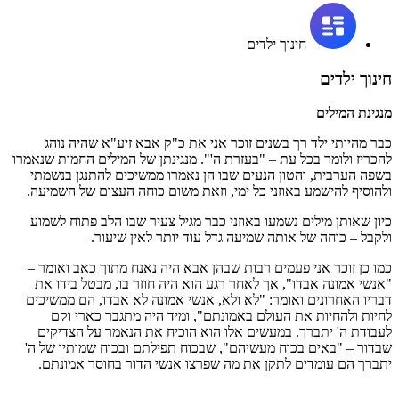
חינוך ילדים
חינוך ילדים
מנגינת המילים
כבר מהיותי ילד רך בשנים זוכר אני את כ"ק אבא זיע"א שהיה נוהג
להכריז ולומר בכל עת – "בעזרת ה'". מנגינתן של המילים החמות שנאמרו
בשפה הערבית, והטון הנעים שבו הן נאמרו ממשיכים להתנגן בנשמתי
ולהוסיף להישמע באוזני כל ימי, וזאת משום כוחה העצום של השמיעה.
כיון שאותן מילים נשמעו באוזני כבר מגיל צעיר שבו הלב פתוח לשמוע
ולקבל – כוחה של אותה שמיעה גדל עוד יותר לאין שיעור.
כמו כן זוכר אני פעמים רבות שבהן אבא היה נאנח מתוך כאב ואומר –
"אנשי אמונה אבדו", אך לאחר רגע הוא היה חוזר בו, מבטל בידו את
דבריו האחרונים ואומר: "לא ולא, אנשי אמונה לא אבדו, הם ממשיכים
לחיות ולהחיות את העולם באמונתם", ומיד היה מתגבר כארי וקם
לעבודת ה' יתברך. במעשים אלו הוא הוכיח את הנאמר על הצדיקים
שבדור – "באים בכוח מעשיהם", שבכוח תפילתם ובכוח שמותיו של ה'
יתברך הם עומדים לתקן את מה שפרצו אנשי הדור בחוסר אמונתם.