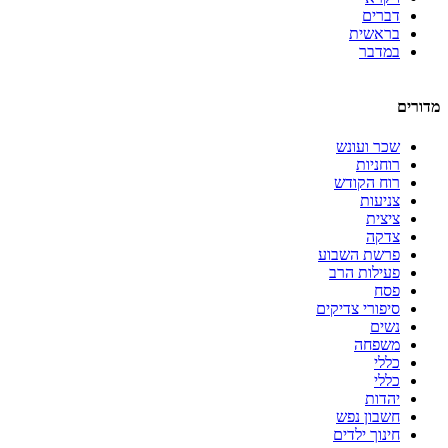
דברים
בראשית
במדבר
מדורים
שכר ועונש
רוחניות
רוח הקודש
צניעות
ציצית
צדקה
פרשת השבוע
פעילות הרב
פסח
סיפורי צדיקים
נשים
משפחה
כללי
כללי
יהדות
חשבון נפש
חינוך ילדים