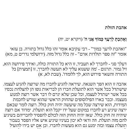
אהבת הזולת
וְאָהַבְתָּ לְרֵעֲךָ כָּמוֹךָ אֲנִי ה'
(ויקרא יט, יח)
"ואהבת לרעך כמוך" - רבי עקיבא אומר זהו כלל גדול בתורה. בן עזאי
אומר "זה ספר תולדות אדם" - זה כלל גדול מזה. (ירושלמי נדרים ט, מא)
דעלך סני - לחברך לא תעביד, זו היא כל התורה כולה, ואידך פירושה הוא,
זיל גמור. תרגום - 'מה ששנוא עליך לא תעשה לחברך, זו [תמצית] כל
התורה והשאר פירוש הוא, לך ללומדו'. (שבת לא, א)
אהבה זו הוא הפך השנאה. שיראה להגיע לחברו מה שרוצה להגיע לעצמו.
שישתדל בכל אשר הוא לתועלת חברו הן לבריאות גופו הן להצלחת נכסיו
בכל אשר ישתדל לעצמו, וכל שכן שלא יגרם לו דבר אשר רוצה למנוע
מעצמו. וכבר בארו הפילוסופים שהחוק הראשי שהוא שורש לחכמת
המידות, הוא שירצה שכל מה שיעשה יהיה חוק כולל. רוצה לומר שבאם
ירצה שיגיע רע לחברו במקום שעל ידו יקבל הוא תועלת. ימדוד אם רוצה
שיהיה זה חוק כולל. שאז יהיה החוק הזה לכולם להפסיד לחבריהם בשיגיע
להם מזה תועלת. וזה ודאי לא יכון בעיניו שיגיע איש אליו הפסד בעבור
תועלת עצמו ובזה ימנע גם הוא מעשות לחברו. וכן אם יש בידו להועיל