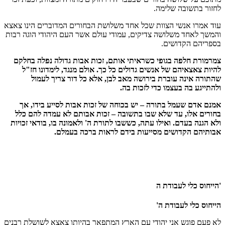
לחזור בתשובה שלימה.
עוד אמרו אנשי הצוות שכל אחד משלושת הבחורים המדוברים הינו צאצא
והמשך לאחד משלושה צדיקים, עמודי עולם אשר העם היהודי הוגה רבות
בספריהם הקדושים.
צמרמורת חלפה בגופי כשראיתי אותם, זכות אבות גדולה נפלה בחלקם
להיות צאצאיהם של אנשים גדולים כל כך. אולם מנגד, לימדונו חז"ל
שהתורה אינה עוברת בירושה מאב לבן, אלא כל דור צריך לעמול
ולהתייגע בה בעצמו כדי לזכות בה.
אמנם אדם שעמל בתורה – יש בכוחה של זכות אבות לסייע בידו, אך
בחורים אלו, עד שלא שבו בתשובה – זכות אבותם לא עמדה להם כלל
ולא הגנה בעדם. ואילו עתה, כששבו לתורת ה' ולאמונה בו, בודאי זכויות
אבותיהם הקדושים מסייעות בידם לראות ברכה בעמלם.
'הייחוס כלי לעבודת ה
הייחוס כלי לעבודת ה'
לא פעם פוגש אני יהודי עם הארץ המתפאר בהיותו צאצא לשושלת רבנים