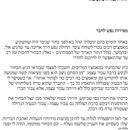
מסירות נפש לחבר
באחד הימים בהם קיבלתי קהל בא לפני בחור שניכר היה שהשקיע
מאמצים רבים בכדי לשוחח עימי: תחילה נסע דרך ארוכה עד שהגיע אלי,
ובהמשך, בגלל התור הארוך של הממתינים – נאלץ הבחור לחכות זמן רב
עד שהתאפשר לו להיכנס לחדרי
כיון שהבחנתי במאמציו המרובים, חשבתי לעצמי שבודאי הגיע הבחור
לבקש ברכה עבור עצמו. "מן הסתם ניצב הוא בפני מציאות קשה שמניעה
אותו להקדיש זמן ומאמצים כה רבים כדי לפתור אותה". אך כשסיפר לי
על הבעיה שבגללה התאמץ כל כך – התברר שהוא טרח בשליחותו של
חבר, והברכה שביקש כלל לא הייתה עבור עצמו, אלא עבור חברו
ברכתי את חברו כפי שביקש, והייתי בטוח שלאחר מכן ינצל הבחור את
ההזדמנות ויבקש ברכת הצלחה גם עבור עצמו - עבור הבעיה הגדולה
שעבורה טרח כה רבות.
אך לא! התפעלתי לגלות עד להיכן מגיעות מידותיו הנעלות ואהבת הבריות
שלו: כשסיים את העניין שלשמו נשלח – קם הבחור ממקומו, הודה לי ופנה
ללכת