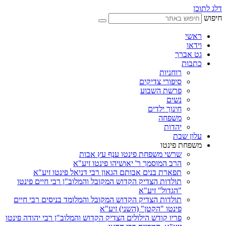
דלג לתוכן
חיפוש
ראשי
וידאו
גט אברך
כתבות
רוחניות
סיפורי צדיקים
פרשת השבוע
נשים
חינוך ילדים
משפחה
יהדות
עלון שבת
משפחת פינטו
שרשי משפחת פינטו ענף עץ אבות
הרב המוסמך ר' יאושיהו פינטו זיע"א
תפארת בנים אבותם הגאון רבי דניאל פינטו זיע"א
תולדות הצדיק הקדוש המקובל והמלוב"ן רבי חיים פינטו
"הגדול" זיע"א
תולדות הצדיק הקדוש המקובל והמלומד בניסים רבי חיים
פינטו "הקטן" (השני) זיע"א
פריו קודש הילולים הצדיק הקדוש והמלוב"ן רבי יהודה פינטו