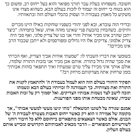
חשובה. משפחתו בעלת עבר תורני מפואר והוא בעל ייחוס רב, ומשום כך
הוא בטוח כי ייחוס זה יעמוד לו לזכות בעולם הבא, כשהוא מצדו אינו
משקיע כל מאמץ בעבודת ה' ועסוק בהבלי העולם הזה ובתאוותיו.
ובדידי הוה עובדא, ובא לפני יהודי כשפניו שוחקות כאילו היינו מכרים
ותיקים. כשהבחין בהבעת פניי שאינני מזהה אותו, שאל בתמיהה: "כיצד
יתכן שהרב אינו מכיר אותי? והרי אני בנו של צדיק פלוני, ואף סבי היה
צדיק אלמוני. צדיקים אלו היו גדולים ומפורסמים ולא ייתכן שכבוד הרב
אינו מכירם!"
בשומעי את דבריו השבתי לו: "שמעתי אודות אביך הצדיק, ואף הכרתי
את סבך שהיה גדול בתורה. אותם אכן מכיר אני בזכות התורה שלמדו,
אולם אותך איני מכיר! עליך טרם שמעתי! ואיך תתפאר בזהות אבותיך
בזמן שרחוק אתה מצדקותם מרחק רב?"
תפקיד היהודי בעולם הזה הוא לעמול בעבודת ה' ולהתאמץ לקנות את
התורה ואת מצוותיה. כך תעמודנה לו זכויותיו בעולם הבא ונשמתו
תזכה לישב לצד נשמות אבותיו הצדיקים. ואל יסמוך רק על זכות האבות
שבידו, שאינה מבטחת אותו מפני הפורענות.
אמנם שגורה על לשוננו המשאלה "מתי יגיעו מעשי למעשי אבותי", אך
מקומה של אמירה זו הוא רק כאשר ייחוס האבות מצטרף לעבודת ה' של
הבנים. אולם כאשר הצאצאים מתפארים בייחוסם ללא כל חיבור רוחני
לשורשיהם המפוארים – הדבר מכאיב לאבותיהם הקדושים ומבייש אותם
בעולם העליון.