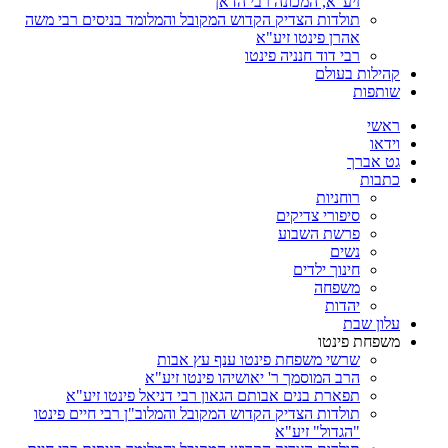
זיע"א, המכונה רבי הדאן
תולדות הצדיק הקדוש המקובל והמלומד בניסים רבי משה
אהרן פינטו זיע"א
רבי דוד חנניה פינטו
קהילות בעולם
שותפות
ראשי
וידאו
גט אברך
כתבות
רוחניות
סיפורי צדיקים
פרשת השבוע
נשים
חינוך ילדים
משפחה
יהדות
עלון שבת
משפחת פינטו
שרשי משפחת פינטו ענף עץ אבות
הרב המוסמך ר' יאושיהו פינטו זיע"א
תפארת בנים אבותם הגאון רבי דניאל פינטו זיע"א
תולדות הצדיק הקדוש המקובל והמלוב"ן רבי חיים פינטו
"הגדול" זיע"א