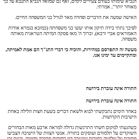
הנביא שימותו בעודם צעירים לימים, ואף גם שמואל הנביא התנבא על כך
מאוחר יותר", אמרתי.
האישה שמעה את הדברים ופחדה מאד לגורל בני המשפחה החיים.
לפיכך נתתי בידה תיקון אותו יעשו בני משפחתה (כמובא בגמרא אודות
האמוראים אביי ורבא), וברוך ה' מאז פסקה המיתה הטראגית מאותה
משפחה.
מעשה זה התפרסם במהירות, והוכיח כי דברי התנ"ך הם אמת לאמיתה,
ומתקיימים עד ימינו אנו.
התורה אינה עוברת בירושה
התורה אינה עוברת בירושה
באחד הימים נתבקשתי לבוא ולשאת דברים בשעת חצות הלילה באחת
הישיבות הקדושות.
כשהגעתי למקום חשתי התרגשות גדולה למראה ארבע מאות הבחורים
השוקדים על תלמודם ועוסקים בתורה. אנשי הצוות של הישיבה הצביעו
מתוכם על שלושה בחורים שבעבר היו רחוקים מתורה ומצוות, וכעת זכו