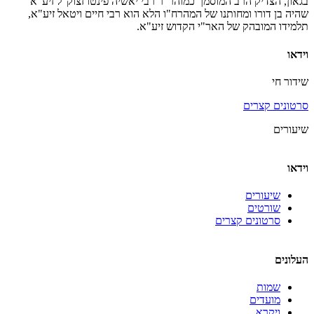
בגאון, הצדיק הרב המוסמך כמוהר"ר רבי יאשיה פינטו זצוק"ל זיע"א
שהיה בן דורו ומחותנו של המהרח"ו הלא הוא רבי חיים ויטאל זיע"א,
תלמידו המובהק של האר"י הקדוש זיע"א.
וידאו
שידור חי
סרטונים קצרים
שיעורים
וידאו
שיעורים
שורטים
סרטונים קצרים
העלונים
שמות
מועדים
ויקרא