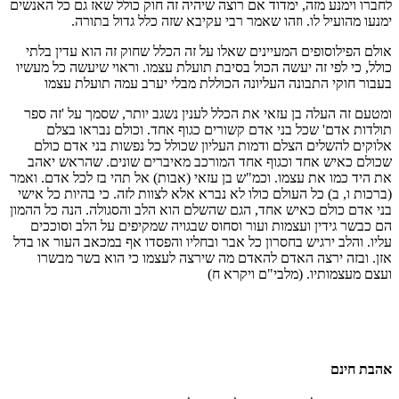
לחברו וימנע מזה, ימדוד אם רוצה שיהיה זה חוק כולל שאז גם כל האנשים
ימנעו מהועיל לו. וזהו שאמר רבי עקיבא שזה כלל גדול בתורה.
אולם הפילוסופים המעיינים שאלו על זה הכלל שחוק זה הוא עדין בלתי
כולל, כי לפי זה יעשה הכול בסיבת תועלת עצמו. וראוי שיעשה כל מעשיו
בעבור חוקי התבונה העליונה הכוללת מבלי יערב עמה תועלת עצמו
ומטעם זה העלה בן עזאי את הכלל לענין נשגב יותר, שסמך על 'זה ספר
תולדות אדם' שכל בני אדם קשורים כגוף אחד. וכולם נבראו בצלם
אלוקים להשלים הצלם ודמות העליון שכולל כל נפשות בני אדם כולם
שכולם כאיש אחד וכגוף אחד המורכב מאיברים שונים. שהראש יאהב
את היד כמו את עצמו. וכמ"ש בן עזאי (אבות) אל תהי בז לכל אדם. ואמר
(ברכות ו, ב) כל העולם כולו לא נברא אלא לצוות לזה. כי בהיות כל אישי
בני אדם כולם כאיש אחד, הגם שהשלם הוא הלב והסגולה. הנה כל ההמון
הם כבשר גידין ועצמות ועור וסחוס שבגויה שמקיפים על הלב וסוככים
עליו. והלב ירגיש בחסרון כל אבר ובחליו והפסדו אף במכאב העור או בדל
אזן. ובזה ירצה האדם להאדם מה שירצה לעצמו כי הוא בשר מבשרו
ועצם מעצמותיו. (מלבי"ם ויקרא ח)
אהבת חינם