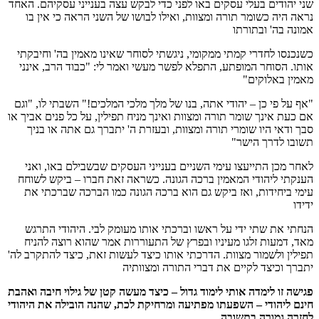
שני יהודים בעלי עסקים באו לפני כדי לבקש עצה בענייני עסקיהם. האחד
נראה היה כשומר תורה ומצוות, ואילו לבושו של השני הראה כי אין בו
אמונה בה' ובתורתו
כשנכנסו לחדרי קמתי ממקומי, ניגשתי לסוחר שאינו מאמין בה' וחיבקתי
אותו. הסוחר המופתע, התפלא לפשר מעשי ואמר לי: "כבוד הרב, אינני
מאמין באלוקים"
"אף על פי כן – יהודי אתה, בנו של מלך מלכי המלכים!" השבתי לו, "וגם
אם כעת אינך שומר תורה ומצוות ואינך מניח תפילין, על כל פנים אביך או
סבך ודאי היו שומרי תורה ומצוות, ובעזרת ה' יתברך גם אתה או בניך
תשובו לדרך הישר"
לאחר מכן התייעצו עימי השניים בענייני העסקים שבשבילם באו, ואני
הענקתי ליהודי המאמין ברכה הגונה. כשראה זאת חברו – ביקש לשוחח
עימי ביחידות, ואז ביקש גם הוא ברכה הגונה כמו הברכה שברכתי את
ידידו
הנחתי את שתי ידי על ראשו וברכתי אותו מעומק לבי. היהודי התרגש
מאד, דמעות זלגו מעיניו ובפרץ של התעוררות אמר שהוא רוצה להניח
תפילין ולשמור מצוות. הדרכתי אותו כיצד לעשות זאת, כיצד להתקרב לה'
יתברך וכיצד לקיים את דברי התורה ומצוותיה
פגישה זו לימדה אותי לימוד גדול – כיצד מעשה קטן של גילוי חיבה ואהבת
חינם ליהודי – השפעתו מפתיעה ומרחיקת לכת, שהנה הובילה את היהודי
לחזרה גמורה בתשובה
.