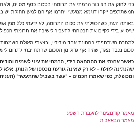
כדי לחזק את הציבור הרמתי את תרומתי בסכום כסף מסוים, ולאח
המשתתפים ייקחו דוגמא ממעשי ויתרמו אף הם למען החזקת ישיבה 
באותה העת, כשהכפלתי את סכום התרומה, לא ידעתי כלל מנין אפרע
שיסייע בידי לקיים את הבטחתי להעביר לישיבה את תרומתי הכפול
למחרת השתתפתי בחתונת אחד מידידיי, ובצאתי מאולם השמחות ר
סכום נכבד מאד, שהיה אף גדול מן הסכום שהתחייבתי לתרום לישי
כאשר אחזתי את ההמחאה בידי, הרמתי את עיני לשמים והודיתי
שהנתינה לזולת – לא רק שאינה גורעת מכספו של הנותן, אלא ל
ומכופלת, כפי שאמרו חכמים –
"עשר בשביל שתתעשר" (תענית ט
מאמר קודם
צינור להעברת השפע
מאמר הבא
אבות