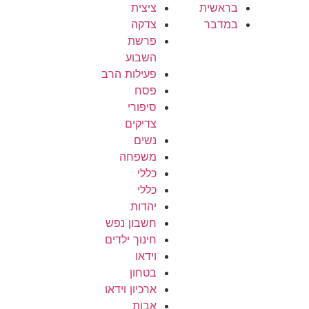
בראשית
ציצית
במדבר
צדקה
פרשת
השבוע
פעילות הרב
פסח
סיפורי
צדיקים
נשים
משפחה
כללי
כללי
יהדות
חשבון נפש
חינוך ילדים
וידאו
בטחון
ארכיון וידאו
אבות