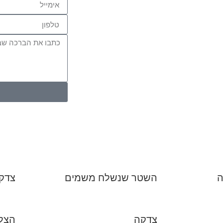
ה
השטר שנשלח משמים
צדקה
צדקה
הצל